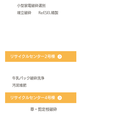
小型家電破砕選別
埋立破砕 ReESEL精製
リサイクルセンター2号棟
​牛乳パック破砕洗浄
​汚泥堆肥
リサイクルセンター4号棟
草・剪定枝破砕