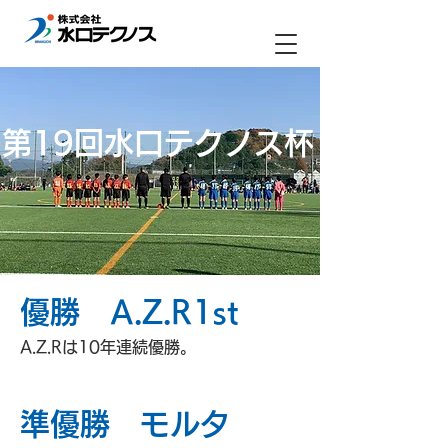
​第19回水口テクノス杯
​優勝 A.Z.R1st
A.Z.Rは10年連続優勝。
準​優勝 モルタ